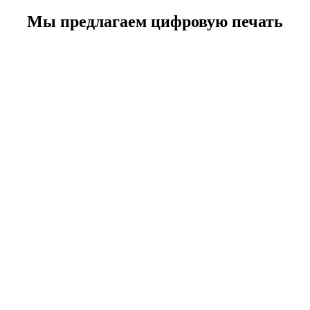
Мы предлагаем цифровую печать
Буклетов
Календарей
Визиток
Листовок
Книг
Открыток
Дипломов
Брошюр
Каталогов
Плакатов