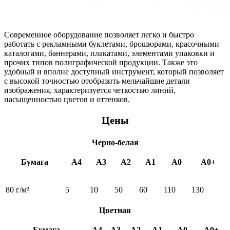
Упаковок
Современное оборудование позволяет легко и быстро
работать с рекламными буклетами, брошюрами, красочными
каталогами, баннерами, плакатами, элементами упаковки и
прочих типов полиграфической продукции. Также это
удобный и вполне доступный инструмент, который позволяет
с высокой точностью отобразить мельчайшие детали
изображения, характеризуется четкостью линий,
насыщенностью цветов и оттенков.
Цены
Черно-белая
Бумага
А4
А3
А2
А1
А0
А0+
80 г/м²
5
10
50
60
110
130
Цветная
Бумага
А4
А3
А2
А1
А0
А0+